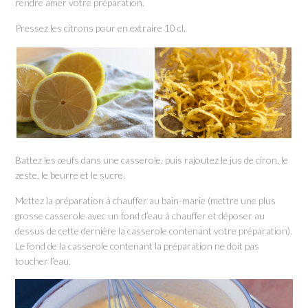
rendre amer votre préparation.
Pressez les citrons pour en extraire 10 cl.
Battez les œufs dans une casserole, puis rajoutez le jus de ciron, le
zeste, le beurre et le sucre.
Mettez la préparation à chauffer au bain-marie (mettre une plus
grosse casserole avec un fond d’eau à chauffer et déposer au
dessus de cette dernière la casserole contenant votre préparation).
Le fond de la casserole contenant la préparation ne doit pas
toucher l’eau.