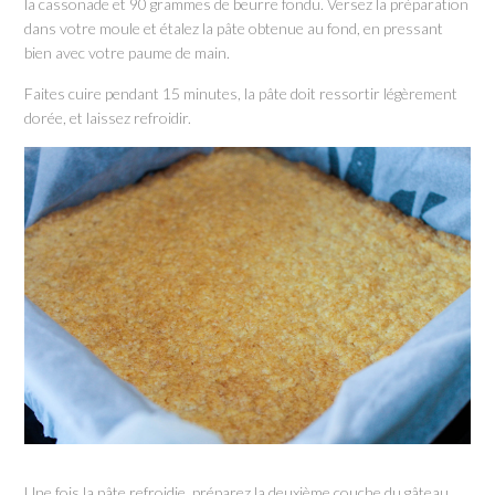
la cassonade et 90 grammes de beurre fondu. Versez la préparation
dans votre moule et étalez la pâte obtenue au fond, en pressant
bien avec votre paume de main.
Faites cuire pendant 15 minutes, la pâte doit ressortir légèrement
dorée, et laissez refroidir.
Une fois la pâte refroidie, préparez la deuxième couche du gâteau.