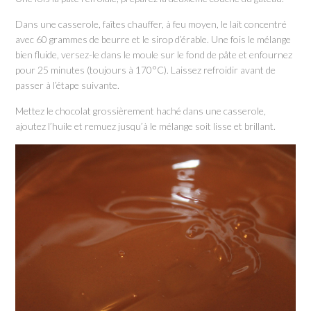
Dans une casserole, faîtes chauffer, à feu moyen, le lait concentré
avec 60 grammes de beurre et le sirop d’érable. Une fois le mélange
bien fluide, versez-le dans le moule sur le fond de pâte et enfournez
pour 25 minutes (toujours à 170°C). Laissez refroidir avant de
passer à l’étape suivante.
Mettez le chocolat grossièrement haché dans une casserole,
ajoutez l’huile et remuez jusqu’à le mélange soit lisse et brillant.