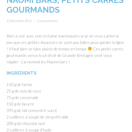
NAOMI BARS, PETITS CARRÉS
GOURMANDS
13 décembre 2014
2 commentaires
Rien à voir avec une certaine mannequin car je ne vous cacherai
pas que ces petites douceurs ne sont pas faites pour garder la ligne
! Il faut bien se faire plaisir de temps en temps
Ces petits carrés
gourmands venus tout droit de Grande-Bretagne vont vous
régaler : j’ai nommé les Naomi bars !
INGRÉDIENTS
110 g de farine
25 g de noix de coco
75 g de cassonade
150 g de beurre
395 g de lait concentré sucré
2 cuillères à soupe de sirop d’érable
200 g de chocolat noir
2 cuillères à soupe d’huile