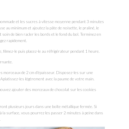
re pommade et les sucres à vitesse moyenne pendant 3 minutes
e au minimum et ajoutez la pâte de noisette, le praliné, le
nt soin de bien racler les bords et le fond du bol. Terminez en
angez rapidement.
, filmez-le puis placez-le au réfrigérateur pendant 1 heure.
urnante.
des morceaux de 2 cm d’épaisseur. Disposez-les sur une
 Aplatissez-les légèrement avec la paume de votre main.
pouvez ajouter des morceaux de chocolat sur les cookies
ront plusieurs jours dans une boîte métallique fermée. Si
à la surface, vous pourrez les passer 2 minutes à peine dans
.