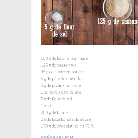
100 g de beurre pommade
125 g de cassonade
45 g de sucre en poudre
5 g de pâte de noisette
5 g de praliné noisette
1 cuillère à café de miel
5 g de fleur de sel
1 œuf
200 g de farine
2 g de bicarbonate de soude
170 g de chocolat noir à 70 %
PRÉPARATION