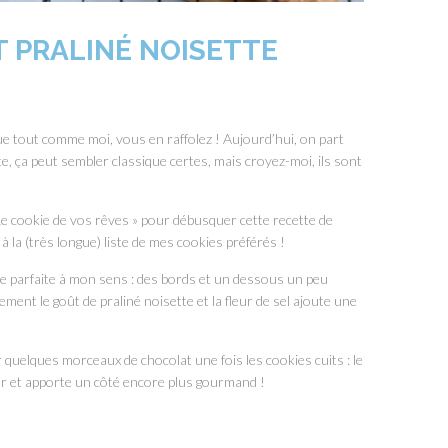
 PRALINÉ NOISETTE
que tout comme moi, vous en raffolez ! Aujourd’hui, on part
e, ça peut sembler classique certes, mais croyez-moi, ils sont
 Le cookie de vos rêves » pour débusquer cette recette de
 à la (très longue) liste de mes cookies préférés !
ure parfaite à mon sens : des bords et un dessous un peu
ment le goût de praliné noisette et la fleur de sel ajoute une
r quelques morceaux de chocolat une fois les cookies cuits : le
ur et apporte un côté encore plus gourmand !