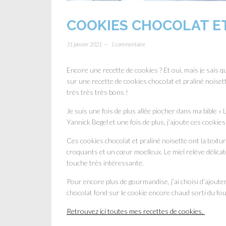
COOKIES CHOCOLAT ET
31 janvier 2021
1 commentaire
Encore une recette de cookies ? Et oui, mais je sais 
sur une recette de cookies chocolat et praliné noisett
très très très bons !
Je suis une fois de plus allée piocher dans ma bible «
Yannick Begel et une fois de plus, j’ajoute ces cookies
Ces cookies chocolat et praliné noisette ont la text
croquants et un cœur moelleux. Le miel relève délicate
touche très intéressante.
Pour encore plus de gourmandise, j’ai choisi d’ajoute
chocolat fond sur le cookie encore chaud sorti du fo
Retrouvez ici toutes mes recettes de cookies.