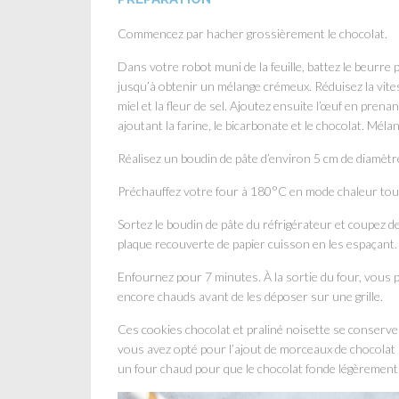
Commencez par hacher grossièrement le chocolat.
Dans votre robot muni de la feuille, battez le beur
jusqu’à obtenir un mélange crémeux. Réduisez la vitess
miel et la fleur de sel. Ajoutez ensuite l’œuf en prena
ajoutant la farine, le bicarbonate et le chocolat. Mél
Réalisez un boudin de pâte d’environ 5 cm de diamètre
Préchauffez votre four à 180°C en mode chaleur to
Sortez le boudin de pâte du réfrigérateur et coupez 
plaque recouverte de papier cuisson en les espaçant.
Enfournez pour 7 minutes. À la sortie du four, vous 
encore chauds avant de les déposer sur une grille.
Ces cookies chocolat et praliné noisette se conserve
vous avez opté pour l’ajout de morceaux de chocolat 
un four chaud pour que le chocolat fonde légèrement