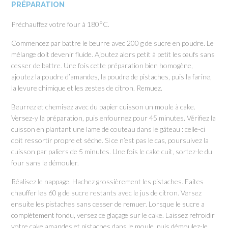
PRÉPARATION
Préchauffez votre four à 180°C.
Commencez par battre le beurre avec 200 g de sucre en poudre. Le
mélange doit devenir fluide. Ajoutez alors petit à petit les œufs sans
cesser de battre. Une fois cette préparation bien homogène,
ajoutez la poudre d’amandes, la poudre de pistaches, puis la farine,
la levure chimique et les zestes de citron. Remuez.
Beurrez et chemisez avec du papier cuisson un moule à cake.
Versez-y la préparation, puis enfournez pour 45 minutes. Vérifiez la
cuisson en plantant une lame de couteau dans le gâteau : celle-ci
doit ressortir propre et sèche. Si ce n’est pas le cas, poursuivez la
cuisson par paliers de 5 minutes. Une fois le cake cuit, sortez-le du
four sans le démouler.
Réalisez le nappage. Hachez grossièrement les pistaches. Faites
chauffer les 60 g de sucre restants avec le jus de citron. Versez
ensuite les pistaches sans cesser de remuer. Lorsque le sucre a
complètement fondu, versez ce glaçage sur le cake. Laissez refroidir
votre cake amandes et pistaches dans le moule, puis démoulez-le.