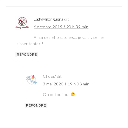
LadyMilonguera
dit
6 octobre 2019 à 20 h 39 min
Amandes et pistaches… je vais vite me
laisser tenter !
RÉPONDRE
Choup'
dit
3 mai 2020 à 19 h 08 min
Oh oui oui oui
RÉPONDRE