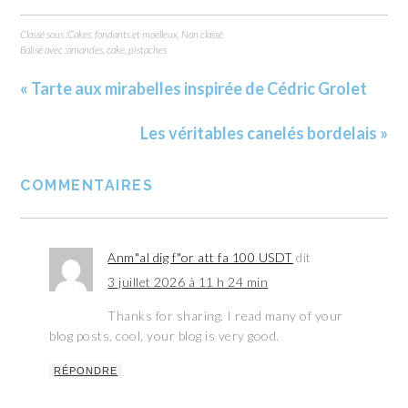
Classé sous :
Cakes, fondants et moelleux
,
Non classé
Balisé avec :
amandes
,
cake
,
pistaches
« Tarte aux mirabelles inspirée de Cédric Grolet
Les véritables canelés bordelais »
COMMENTAIRES
Anm"al dig f"or att fa 100 USDT
dit
3 juillet 2026 à 11 h 24 min
Thanks for sharing. I read many of your
blog posts, cool, your blog is very good.
RÉPONDRE