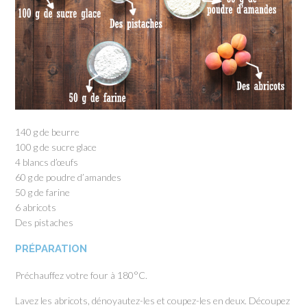
140 g de beurre
100 g de sucre glace
4 blancs d’œufs
60 g de poudre d’amandes
50 g de farine
6 abricots
Des pistaches
PRÉPARATION
Préchauffez votre four à 180°C.
Lavez les abricots, dénoyautez-les et coupez-les en deux. Découpez