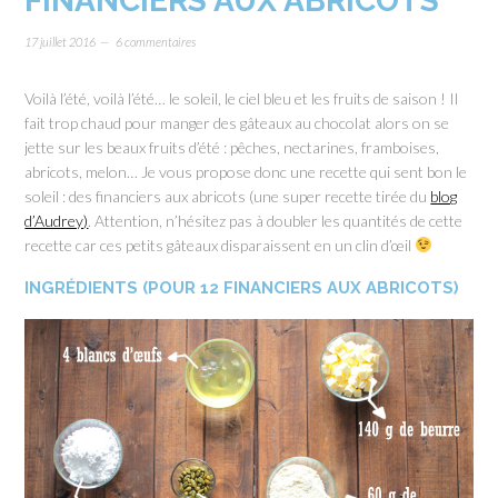
FINANCIERS AUX ABRICOTS
17 juillet 2016
6 commentaires
Voilà l’été, voilà l’été… le soleil, le ciel bleu et les fruits de saison ! Il
fait trop chaud pour manger des gâteaux au chocolat alors on se
jette sur les beaux fruits d’été : pêches, nectarines, framboises,
abricots, melon… Je vous propose donc une recette qui sent bon le
soleil : des financiers aux abricots (une super recette tirée du
blog
d’Audrey)
. Attention, n’hésitez pas à doubler les quantités de cette
recette car ces petits gâteaux disparaissent en un clin d’œil
INGRÉDIENTS (POUR 12 FINANCIERS AUX ABRICOTS)