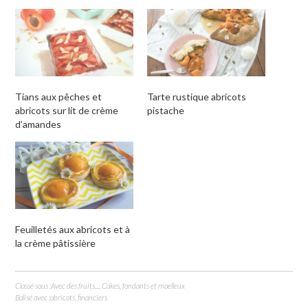
à
fenêtre)
fenêtre)
fenêtre)
un
ami(ouvre
dans
une
nouvelle
fenêtre)
Tians aux pêches et
Tarte rustique abricots
abricots sur lit de crème
pistache
d’amandes
Feuilletés aux abricots et à
la crème pâtissière
Classé sous :
Avec des fruits...
,
Cakes, fondants et moelleux
Balisé avec :
abricots
,
financiers