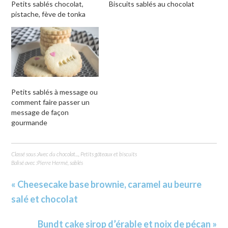
Petits sablés chocolat,
Biscuits sablés au chocolat
pistache, fève de tonka
Petits sablés à message ou
comment faire passer un
message de façon
gourmande
Classé sous :
Avec du chocolat...
,
Petits gâteaux et biscuits
Balisé avec :
Pierre Hermé
,
sablés
« Cheesecake base brownie, caramel au beurre
salé et chocolat
Bundt cake sirop d’érable et noix de pécan »