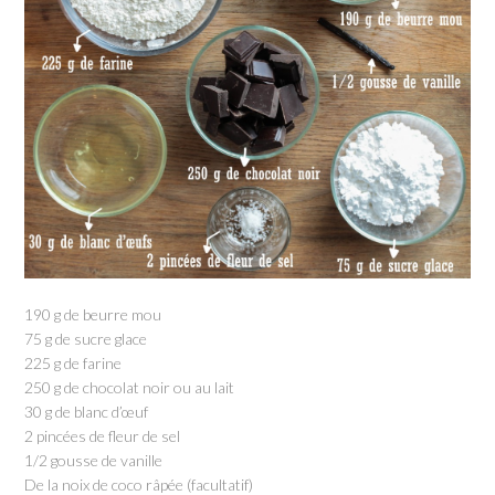
190 g de beurre mou
75 g de sucre glace
225 g de farine
250 g de chocolat noir ou au lait
30 g de blanc d’œuf
2 pincées de fleur de sel
1/2 gousse de vanille
De la noix de coco râpée (facultatif)