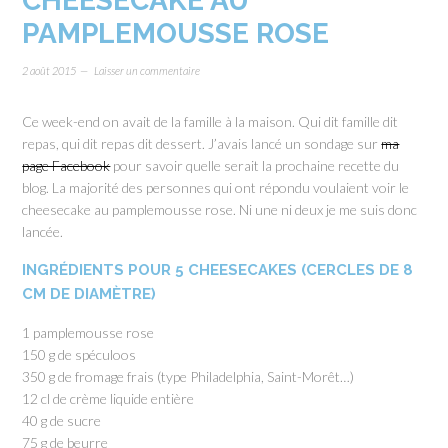
CHEESECAKE AU
PAMPLEMOUSSE ROSE
2 août 2015
Laisser un commentaire
Ce week-end on avait de la famille à la maison. Qui dit famille dit
repas, qui dit repas dit dessert. J’avais lancé un sondage sur
ma
page Facebook
pour savoir quelle serait la prochaine recette du
blog. La majorité des personnes qui ont répondu voulaient voir le
cheesecake au pamplemousse rose. Ni une ni deux je me suis donc
lancée.
INGRÉDIENTS POUR 5 CHEESECAKES (CERCLES DE 8
CM DE DIAMÈTRE)
1 pamplemousse rose
150 g de spéculoos
350 g de fromage frais (type Philadelphia, Saint-Morêt…)
12 cl de crème liquide entière
40 g de sucre
75 g de beurre