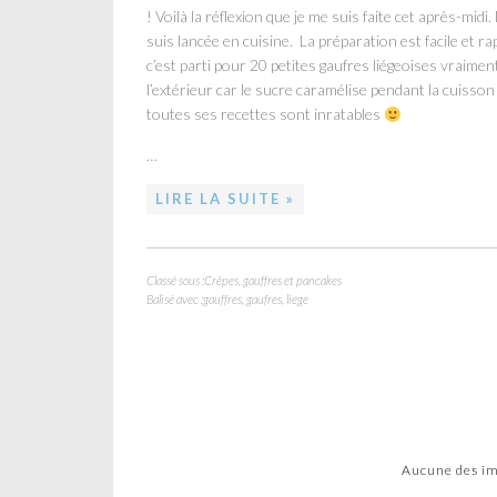
! Voilà la réflexion que je me suis faite cet après-midi. N
suis lancée en cuisine. La préparation est facile et r
c’est parti pour 20 petites gaufres liégeoises vraimen
l’extérieur car le sucre caramélise pendant la cuisson ! 
toutes ses recettes sont inratables
…
LIRE LA SUITE »
Classé sous :
Crêpes, gauffres et pancakes
Balisé avec :
gauffres
,
gaufres
,
liege
Aucune des ima