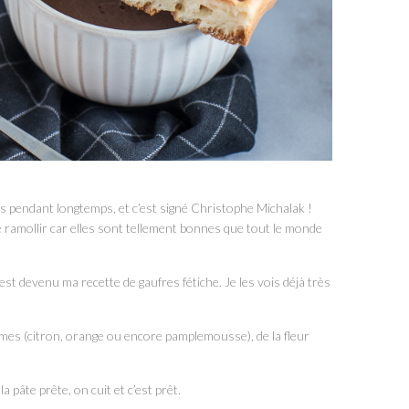
es pendant longtemps, et c’est signé Christophe Michalak !
de ramollir car elles sont tellement bonnes que tout le monde
c’est devenu ma recette de gaufres fétiche. Je les vois déjà très
mes (citron, orange ou encore pamplemousse), de la fleur
la pâte prête, on cuit et c’est prêt.