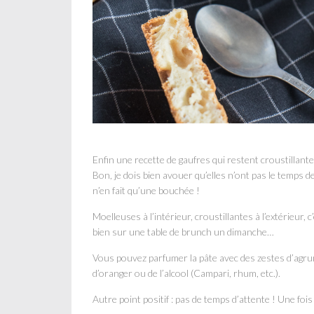
Enfin une recette de gaufres qui restent croustillant
Bon, je dois bien avouer qu’elles n’ont pas le temps 
n’en fait qu’une bouchée !
Moelleuses à l’intérieur, croustillantes à l’extérieur, 
bien sur une table de brunch un dimanche…
Vous pouvez parfumer la pâte avec des zestes d’agru
d’oranger ou de l’alcool (Campari, rhum, etc.).
Autre point positif : pas de temps d’attente ! Une fois 