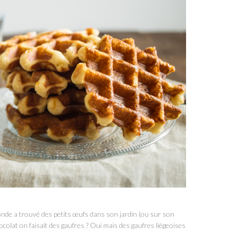
onde a trouvé des petits œufs dans son jardin (ou sur son
hocolat on faisait des gaufres ? Oui mais des gaufres liégeoises