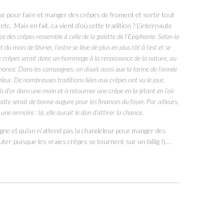
se pour faire et manger des crêpes de froment et sortir tout
 etc. .Mais en fait, ca vient d’où cette tradition ? L’internaute
e des crêpes ressemble à celle de la galette de l’Epiphanie. Selon la
du mois de février, l’astre se lève de plus en plus tôt à l’est et se
e crêpes serait donc un hommage à la renaissance de la nature, au
nonce. Dans les campagnes, on disait aussi que la farine de l’année
eleur. De nombreuses traditions liées aux crêpes ont vu le jour,
s d’or dans une main et à retourner une crêpe en la jetant en l’air
âte serait de bonne augure pour les finances du foyer. Par ailleurs,
ne armoire : là, elle aurait le don d’attirer la chance.
etagne et qu’on n’attend pas la chandeleur pour manger des
uter puisque les vraies crêpes se tournent sur un billig !).
…