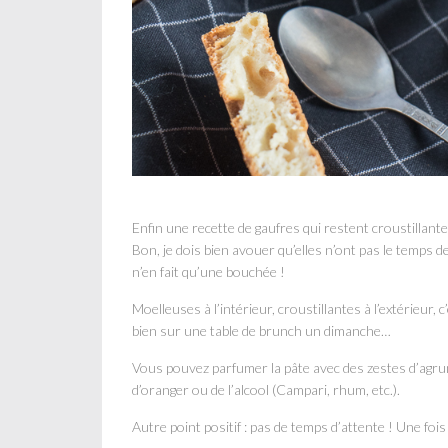
Enfin une recette de gaufres qui restent croustillant
Bon, je dois bien avouer qu’elles n’ont pas le temps 
n’en fait qu’une bouchée !
Moelleuses à l’intérieur, croustillantes à l’extérieur, 
bien sur une table de brunch un dimanche…
Vous pouvez parfumer la pâte avec des zestes d’agru
d’oranger ou de l’alcool (Campari, rhum, etc.).
Autre point positif : pas de temps d’attente ! Une fois 