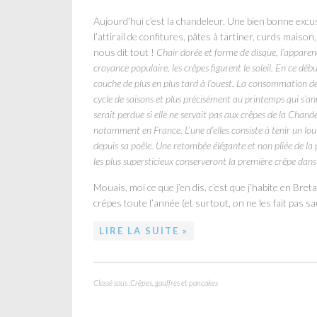
Aujourd’hui c’est la chandeleur. Une bien bonne excu
l’attirail de confitures, pâtes à tartiner, curds maison,
nous dit tout !
Chair dorée et forme de disque, l’apparenc
croyance populaire, les crêpes figurent le soleil. En ce début 
couche de plus en plus tard à l’ouest. La consommation d
cycle de saisons et plus précisément au printemps qui s’an
serait perdue si elle ne servait pas aux crêpes de la Chand
notamment en France. L’une d’elles consiste à tenir un loui
depuis sa poêle. Une retombée élégante et non pliée de la p
les plus supersticieux conserveront la première crêpe dans u
Mouais, moi ce que j’en dis, c’est que j’habite en Br
crêpes toute l’année (et surtout, on ne les fait pas sa
LIRE LA SUITE »
Classé sous :
Crêpes, gauffres et pancakes