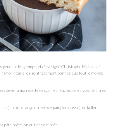
es pendant longtemps, et c’est signé Christophe Michalak !
de ramollir car elles sont tellement bonnes que tout le monde
c’est devenu ma recette de gaufres fétiche. Je les vois déjà très
mes (citron, orange ou encore pamplemousse), de la fleur
la pâte prête, on cuit et c’est prêt.