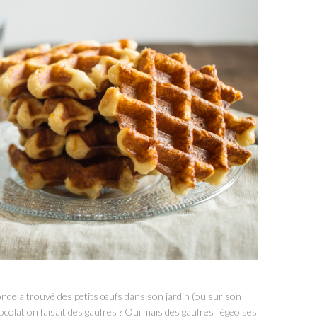
onde a trouvé des petits œufs dans son jardin (ou sur son
hocolat on faisait des gaufres ? Oui mais des gaufres liégeoises