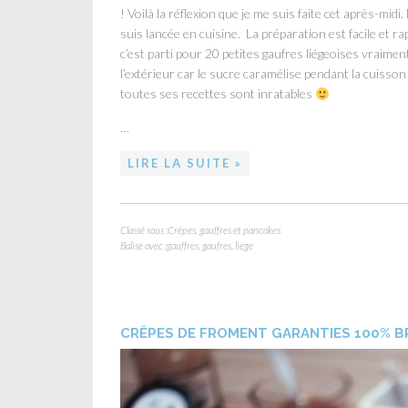
! Voilà la réflexion que je me suis faite cet après-midi. N
suis lancée en cuisine. La préparation est facile et r
c’est parti pour 20 petites gaufres liégeoises vraimen
l’extérieur car le sucre caramélise pendant la cuisson ! 
toutes ses recettes sont inratables
…
LIRE LA SUITE »
Classé sous :
Crêpes, gauffres et pancakes
Balisé avec :
gauffres
,
gaufres
,
liege
CRÊPES DE FROMENT GARANTIES 100% 