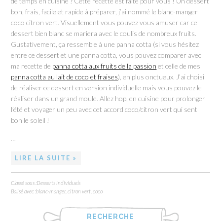
de temps en cuisine ? Cette recette est faite pour vous ! Un dessert
bon, frais, facile et rapide à préparer, j’ai nommé le blanc-manger
coco citron vert. Visuellement vous pouvez vous amuser car ce
dessert bien blanc se mariera avec le coulis de nombreux fruits.
Gustativement, ça ressemble à une panna cotta (si vous hésitez
entre ce dessert et une panna cotta, vous pouvez comparer avec
ma recette de
panna cotta aux fruits de la passion
et celle de mes
panna cotta au lait de coco et fraises
), en plus onctueux. J’ai choisi
de réaliser ce dessert en version individuelle mais vous pouvez le
réaliser dans un grand moule. Allez hop, en cuisine pour prolonger
l’été et voyager un peu avec cet accord coco/citron vert qui sent
bon le soleil !
…
LIRE LA SUITE »
Classé sous :
Desserts individuels
Balisé avec :
blanc-manger
,
citron vert
,
coco
RECHERCHE