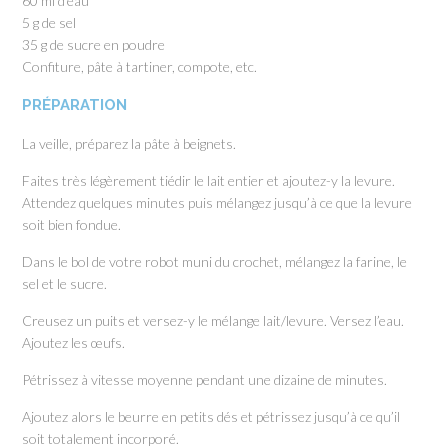
60 ml d’eau
5 g de sel
35 g de sucre en poudre
Confiture, pâte à tartiner, compote, etc.
PRÉPARATION
La veille, préparez la pâte à beignets.
Faites très légèrement tiédir le lait entier et ajoutez-y la levure.
Attendez quelques minutes puis mélangez jusqu’à ce que la levure
soit bien fondue.
Dans le bol de votre robot muni du crochet, mélangez la farine, le
sel et le sucre.
Creusez un puits et versez-y le mélange lait/levure. Versez l’eau.
Ajoutez les œufs.
Pétrissez à vitesse moyenne pendant une dizaine de minutes.
Ajoutez alors le beurre en petits dés et pétrissez jusqu’à ce qu’il
soit totalement incorporé.