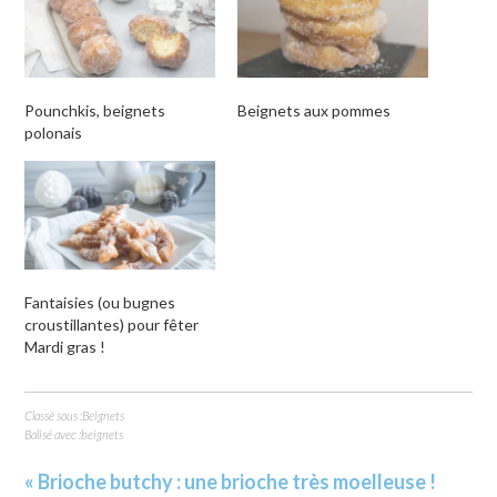
dans
une
nouvelle
fenêtre)
Pounchkis, beignets
Beignets aux pommes
polonais
Fantaisies (ou bugnes
croustillantes) pour fêter
Mardi gras !
Classé sous :
Beignets
Balisé avec :
beignets
« Brioche butchy : une brioche très moelleuse !