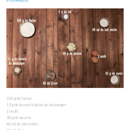
FOURRÉS)
350 g de farine
13 g de levure fraîche de boulanger
2 œufs
30 g de beurre
60 ml de lait entier