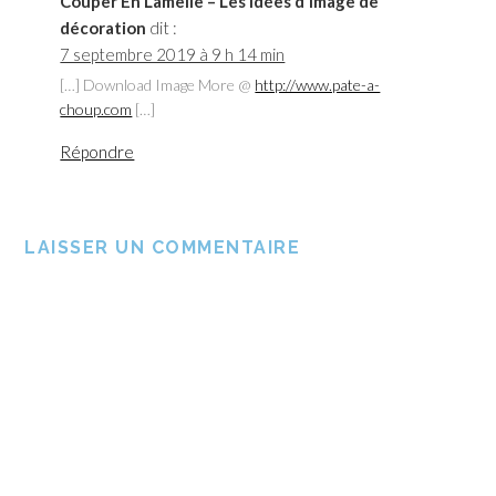
Couper En Lamelle – Les idées d'image de
décoration
dit :
7 septembre 2019 à 9 h 14 min
[…] Download Image More @
http://www.pate-a-
choup.com
[…]
Répondre
LAISSER UN COMMENTAIRE