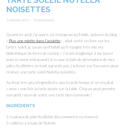
TARTE SOLEIL NUTELLA
NOISETTES
1 novembre 2015
5 commentaires
Quand en août j’ai appris via Instagram qu’Emilie, auteure du blog
«
Plus une miette dans l’assiette
« , allait sortir un livre sur les
tartes soleil, je savais qu’il fallait qu’il rejoigne très vite ma
bibliothèque de livres de cuisine ! J’ai mis longtemps à me lancer
mais ce week-end quand j’ai vu que la date de péremption de mes
pâtes feuilletées arrivait à grands pas, j’ai foncé sur l’occasion pour
réaliser une tarte soleil Nutella noisettes.
Au final, très peu d’ingrédients, pas trop de temps et un résultat
« wow » une fois la tarte posée sur la table. Chacun peut prendre
son petit rayon de soleil, une tarte bien conviviale !
INGRÉDIENTS
2 rouleaux de pâte feuilletée (du commerce ou maison)
5 cuillères à soupe de Nutella