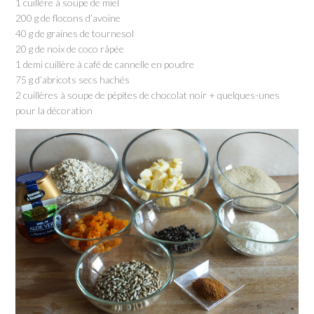
1 cuillère à soupe de miel
200 g de flocons d’avoine
40 g de graines de tournesol
20 g de noix de coco râpée
1 demi cuillère à café de cannelle en poudre
75 g d’abricots secs hachés
2 cuillères à soupe de pépites de chocolat noir + quelques-unes
pour la décoration