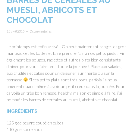
BARRES DE CÉRÉALES AU
MUESLI, ABRICOTS ET
CHOCOLAT
15 avril 2015
2 commentaires
Le printemps est enfin arrivé ! On peut maintenant ranger les gros
manteaux et les bottes et faire prendre l’air à nos petits pieds ! Fini
également les soupes, raclettes et autres plats bien consistants
d’hiver pour vous faire tenir toute la journée ! Place aux salades,
aux crudités et cakes pour un déjeuner sur l’herbe ou sur la
terrasse
Si ces petits plats sont très bons, parfois ils nous
amènent quand même à avoir un petit creux dans la journée. Pour
ça voilà un très bon remède, healthy, maison et simple à faire, j’ai
nommé : les barres de céréales au muesli, abricots et chocolat.
INGRÉDIENTS
125 g de beurre coupé en cubes
110 g de sucre roux