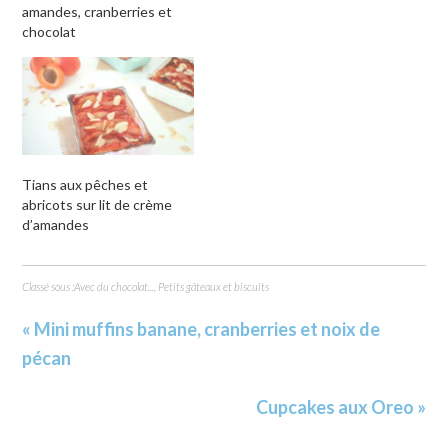
amandes, cranberries et
chocolat
Tians aux pêches et
abricots sur lit de crème
d’amandes
Classé sous :
Avec du chocolat...
,
Petits gâteaux et biscuits
« Mini muffins banane, cranberries et noix de
pécan
Cupcakes aux Oreo »