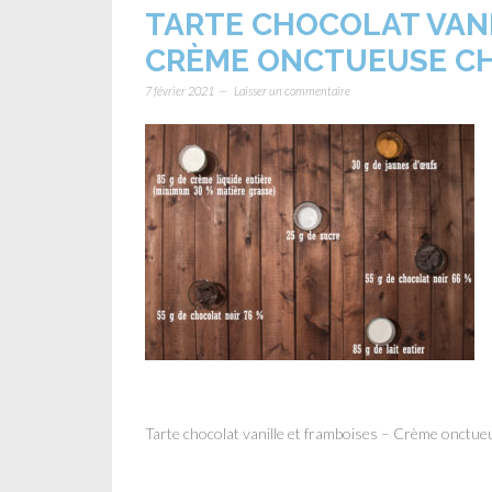
TARTE CHOCOLAT VANI
CRÈME ONCTUEUSE C
7 février 2021
Laisser un commentaire
Tarte chocolat vanille et framboises – Crème onctue