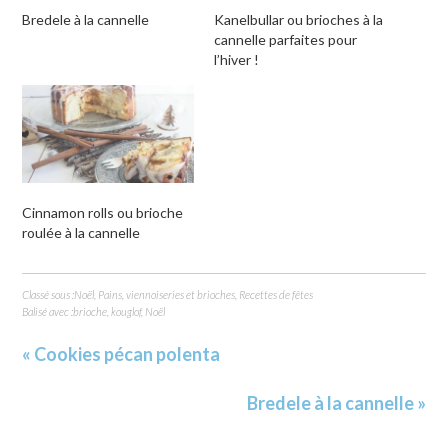
Bredele à la cannelle
Kanelbullar ou brioches à la
cannelle parfaites pour
l’hiver !
Cinnamon rolls ou brioche
roulée à la cannelle
Classé sous :
Noël
,
Pains, viennoiseries et brioches
,
Recettes de fêtes
Balisé avec :
brioche
,
kouglof
,
Noël
« Cookies pécan polenta
Bredele à la cannelle »