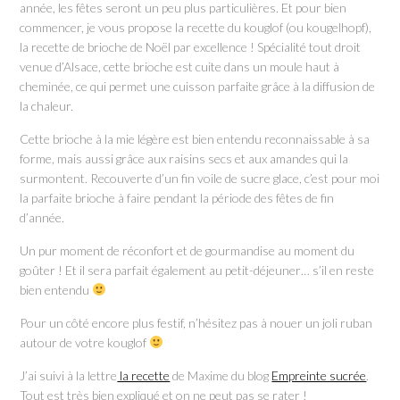
année, les fêtes seront un peu plus particulières. Et pour bien
commencer, je vous propose la recette du kouglof (ou kougelhopf),
la recette de brioche de Noël par excellence ! Spécialité tout droit
venue d’Alsace, cette brioche est cuite dans un moule haut à
cheminée, ce qui permet une cuisson parfaite grâce à la diffusion de
la chaleur.
Cette brioche à la mie légère est bien entendu reconnaissable à sa
forme, mais aussi grâce aux raisins secs et aux amandes qui la
surmontent. Recouverte d’un fin voile de sucre glace, c’est pour moi
la parfaite brioche à faire pendant la période des fêtes de fin
d’année.
Un pur moment de réconfort et de gourmandise au moment du
goûter ! Et il sera parfait également au petit-déjeuner… s’il en reste
bien entendu
Pour un côté encore plus festif, n’hésitez pas à nouer un joli ruban
autour de votre kouglof
J’ai suivi à la lettre
la recette
de Maxime du blog
Empreinte sucrée
.
Tout est très bien expliqué et on ne peut pas se rater !