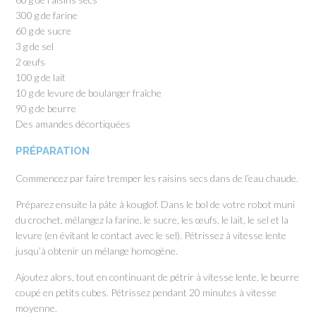
300 g de farine
60 g de sucre
3 g de sel
2 œufs
100 g de lait
10 g de levure de boulanger fraîche
90 g de beurre
Des amandes décortiquées
PRÉPARATION
Commencez par faire tremper les raisins secs dans de l’eau chaude.
Préparez ensuite la pâte à kouglof. Dans le bol de votre robot muni
du crochet, mélangez la farine, le sucre, les œufs, le lait, le sel et la
levure (en évitant le contact avec le sel). Pétrissez à vitesse lente
jusqu’à obtenir un mélange homogène.
Ajoutez alors, tout en continuant de pétrir à vitesse lente, le beurre
coupé en petits cubes. Pétrissez pendant 20 minutes à vitesse
moyenne.