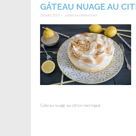
GÂTEAU NUAGE AU CI
28 juillet 2019
Laisser un commentaire
Gâteau nuage au citron meringué