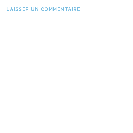
LAISSER UN COMMENTAIRE