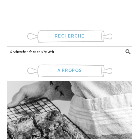
RECHERCHE
À PROPOS