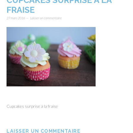
CUPCAKES SURPRISE À LA
FRAISE
27 mars 2016
Laisser un commentaire
Cupcakes surprise à la fraise
LAISSER UN COMMENTAIRE