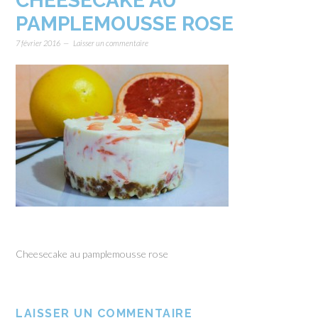
CHEESECAKE AU
PAMPLEMOUSSE ROSE
7 février 2016
Laisser un commentaire
Cheesecake au pamplemousse rose
LAISSER UN COMMENTAIRE