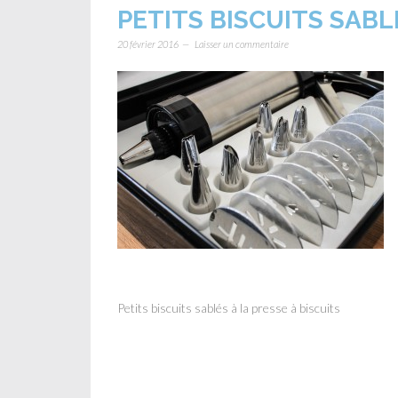
PETITS BISCUITS SABL
20 février 2016
Laisser un commentaire
Petits biscuits sablés à la presse à biscuits