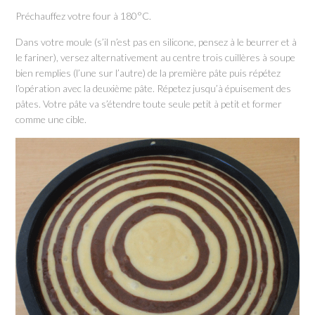
Préchauffez votre four à 180°C.
Dans votre moule (s’il n’est pas en silicone, pensez à le beurrer et à
le fariner), versez alternativement au centre trois cuillères à soupe
bien remplies (l’une sur l’autre) de la première pâte puis répétez
l’opération avec la deuxième pâte. Répetez jusqu’à épuisement des
pâtes. Votre pâte va s’étendre toute seule petit à petit et former
comme une cible.