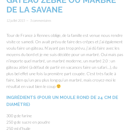
GÂTEAU ZÉBRÉ OU MARBRÉ
DE LA SAVANE
12 juillet 2015
5 commentaires
Tour de France à Rennes oblige, de la famille est venue nous rendre
visite ce samedi. On avait prévu de faire des crêpes et j’ai également
voulu faire un gâteau. N’ayant pas trop prévu, j’ai dû faire avec les
moyens du bord et je me suis décidée pour un marbré. Oui mais pas
n’importe quel marbré, un marbré moderne, un marbré 2.0 : un
gâteau zébré (à défaut de partir en vacances faire un safari…), du
plus bel effet une fois la première part coupée. C’est très facile à
faire, bien qu’un peu plus long qu’un marbré, mais croyez-moi le
résultat en vaut bien le coup
INGRÉDIENTS (POUR UN MOULE ROND DE 24 CM DE
DIAMÈTRE)
300 g de farine
250 g de sucre en poudre
250 ml d’huile